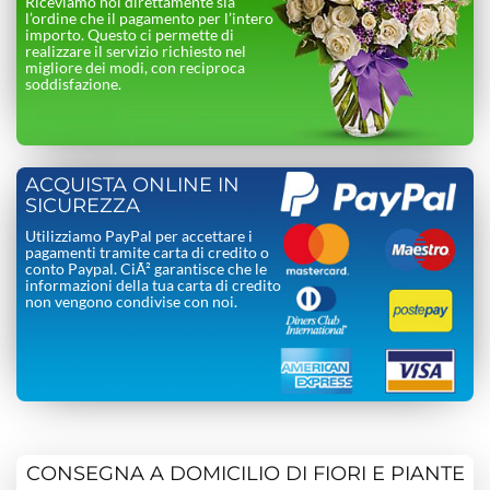
Riceviamo noi direttamente sia
l’ordine che il pagamento per l’intero
importo. Questo ci permette di
realizzare il servizio richiesto nel
migliore dei modi, con reciproca
soddisfazione.
ACQUISTA ONLINE IN
SICUREZZA
Utilizziamo PayPal per accettare i
pagamenti tramite carta di credito o
conto Paypal. CiÃ² garantisce che le
informazioni della tua carta di credito
non vengono condivise con noi.
CONSEGNA A DOMICILIO DI FIORI E PIANTE