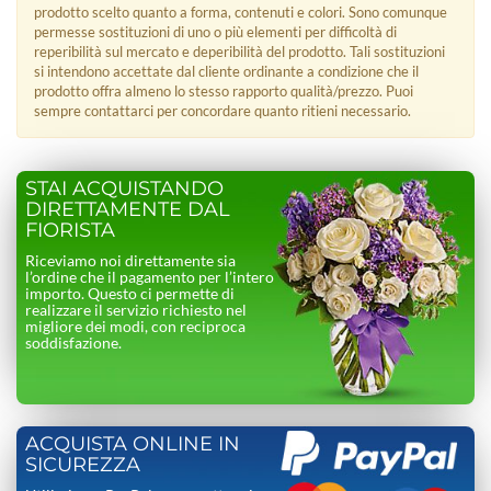
prodotto scelto quanto a forma, contenuti e colori. Sono comunque
permesse sostituzioni di uno o più elementi per difficoltà di
reperibilità sul mercato e deperibilità del prodotto. Tali sostituzioni
si intendono accettate dal cliente ordinante a condizione che il
prodotto offra almeno lo stesso rapporto qualità/prezzo. Puoi
sempre contattarci per concordare quanto ritieni necessario.
STAI ACQUISTANDO
DIRETTAMENTE DAL
FIORISTA
Riceviamo noi direttamente sia
l’ordine che il pagamento per l’intero
importo. Questo ci permette di
realizzare il servizio richiesto nel
migliore dei modi, con reciproca
soddisfazione.
ACQUISTA ONLINE IN
SICUREZZA