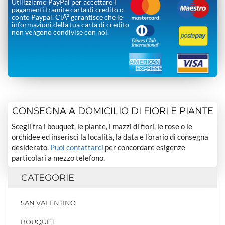
Utilizziamo PayPal per accettare i
pagamenti tramite carta di credito o
conto Paypal. CiÃ² garantisce che le
informazioni della tua carta di credito
non vengono condivise con noi.
CONSEGNA A DOMICILIO DI FIORI E PIANTE
Scegli fra i bouquet, le piante, i mazzi di fiori, le rose o le
orchidee ed inserisci la località, la data e l’orario di consegna
desiderato.
Puoi contattarci
per concordare esigenze
particolari a mezzo telefono.
CATEGORIE
SAN VALENTINO
BOUQUET