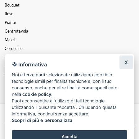
Bouquet
Rose
Piante
Centrotavola
Mazzi
Coroncine
Composizioni
X
🍪 Informativa
Cesti
Noi e terze parti selezionate utilizziamo cookie o
Cuori
tecnologie simili per finalità tecniche e, con il tuo
Funebre
consenso, anche per altre finalità come specificato
nella
cookie policy
.
Puoi acconsentire all’utilizzo di tali tecnologie
utilizzando il pulsante “Accetta”. Chiudendo questa
informativa, continui senza accettare.
Made with
by
Infoser.it
-
Realizzazione Siti ecommerce per Fioristi
- ©
Scopri di più e personalizza
2026
Privacy Policy
Cookie Policy
Termini e Condizioni
Accetta