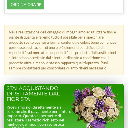
ORDINA ORA
Nella realizzazione dell´omaggio ci impegniamo ad utilizzare fiori e
piante di qualità e faremo tutto il possibile per rispecchiare il
prodotto scelto quanto a forma, contenuti e colori. Sono comunque
permesse sostituzioni di uno o più elementi per difficoltà di
reperibilità sul mercato e deperibilità del prodotto. Tali sostituzioni
si intendono accettate dal cliente ordinante a condizione che il
prodotto offra almeno lo stesso rapporto qualità/prezzo. Puoi
sempre contattarci per concordare quanto ritieni necessario.
STAI ACQUISTANDO
DIRETTAMENTE DAL
FIORISTA
Riceviamo noi direttamente sia
l’ordine che il pagamento per l’intero
importo. Questo ci permette di
realizzare il servizio richiesto nel
migliore dei modi, con reciproca