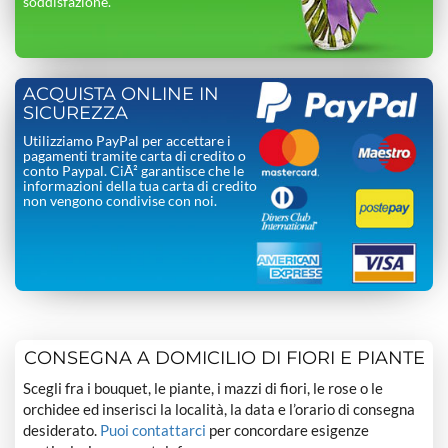
soddisfazione.
ACQUISTA ONLINE IN
SICUREZZA
Utilizziamo PayPal per accettare i
pagamenti tramite carta di credito o
conto Paypal. CiÃ² garantisce che le
informazioni della tua carta di credito
non vengono condivise con noi.
CONSEGNA A DOMICILIO DI FIORI E PIANTE
Scegli fra i bouquet, le piante, i mazzi di fiori, le rose o le
orchidee ed inserisci la località, la data e l’orario di consegna
desiderato.
Puoi contattarci
per concordare esigenze